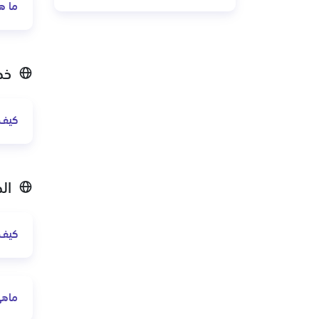
ما ه
خط
كيف 
ال
كيف 
ماهي